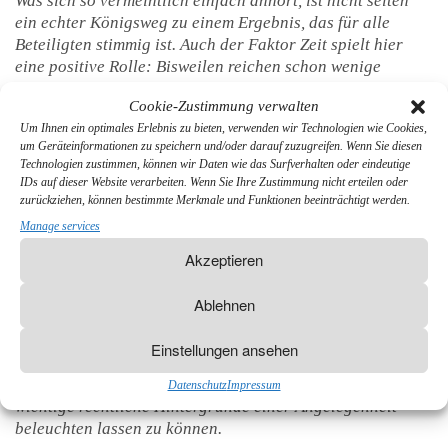
Was sich so vermeintlich einfach anhört, ist nicht selten
ein echter Königsweg zu einem Ergebnis, das für alle
Beteiligten stimmig ist. Auch der Faktor Zeit spielt hier
eine positive Rolle: Bisweilen reichen schon wenige
Treffen oder sogar nur ein einziges gemeinsames
Cookie-Zustimmung verwalten
Gespräch mit den Mediatoren, um selbstständig eine für
Um Ihnen ein optimales Erlebnis zu bieten, verwenden wir Technologien wie Cookies,
beide Seiten akzeptable Lösung zu entwickeln.
um Geräteinformationen zu speichern und/oder darauf zuzugreifen. Wenn Sie diesen
Besondere Erfahrung auf diesem Gebiet besitzt der
Technologien zustimmen, können wir Daten wie das Surfverhalten oder eindeutige
IDs auf dieser Website verarbeiten. Wenn Sie Ihre Zustimmung nicht erteilen oder
Münchner Rechtsanwalt Stefan G. Klein
, ausgebildeter
zurückziehen, können bestimmte Merkmale und Funktionen beeinträchtigt werden.
Mediator und zweifach von „Focus“ als einen der besten
Manage services
Rechtsanwälte für Arbeitsrecht Deutschlands gelistet.
Bereits seit 2001 hilft er Konfliktparteien in Form einer
Akzeptieren
konstruktiven Moderation und Begleitung, eigenständig
eine beidseitig gute Lösung zu erarbeiten. In Anlehnung
Ablehnen
an seine Tätigkeit als Anwalt in seiner Kanzlei in München
hat er sich dabei auf
Konflikte im Rahmen des Arbeits-,
Einstellungen ansehen
Erb- und Gesellschaftsrechts
spezialisiert. Für die
Beteiligten bedeutet dies den Vorteil, bei Bedarf stets auch
Datenschutz
Impressum
wichtige rechtliche Hintergründe einer Angelegenheit
beleuchten lassen zu können.