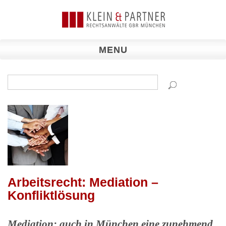
MENU
HOME
KANZLEI▾
ANWÄLTE▾
REFERENZEN▾
ARBEITNEHMER▾
ARBEITGEBER▾
MANAGEMENT▾
Arbeitsrecht: Mediation –
KONFLIKTLÖSUNG▾
Konfliktlösung
VERTRÄGE▾
Mediation: auch in München eine zunehmend